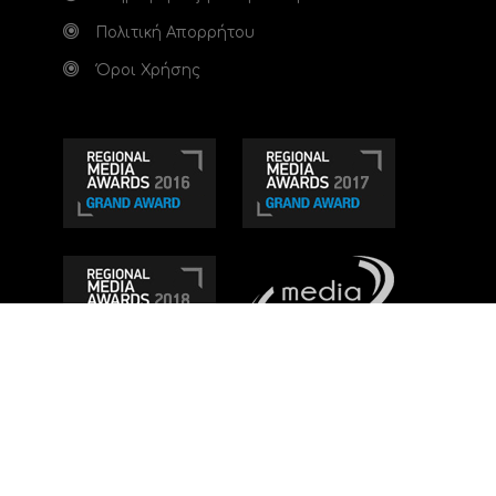
Πολιτική Απορρήτου
Όροι Χρήσης
Τηλεοπτικό κανάλι Ionian TV - Η Τηλεόραση της
Δυτικής Ελλάδας
. Ενημέρωση, Άποψη, Ψυχαγωγία.