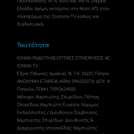
Πελοπόννησο, το N. Ιόνιο και την Ν. Στερεά
Ελλάδα. Ακόμη, εκπέμπει στη θέση 673 στην
πλατφόρμα της Cosmote TV καθώς και
διαδικτυακά.
Ταυτότητα
ΙΟΝΙΑΝ ΡΑΔΙΟΤΗΛΕΟΠΤΙΚΕΣ ΕΠΙΧΕΙΡΗΣΕΙΣ ΑΕ -
IONIAN TV
Έδρα: Όθωνος Αμαλίας 18, Τ.Κ. 26221, Πάτρα.
ΑΝΩΝΥΜΗ ΕΤΑΙΡΕΙΑ, ΑΦΜ: 094233274, ΔΟΥ: A
Πατρών, ΓΕΜΗ: 70193624000.
Μέτοχοι: Καμπιώτης Σπυρίδων, Πέττας
Σπυρίδων, Καμπιώτη Ευγενία. Νόμιμος
Εκπρόσωπος / Διευθύνων Σύμβουλος:
Καμπιώτης Σπυρίδων. Διευθυντής &
Διαχειριστής Ιστοσελίδας: Καμπιώτης