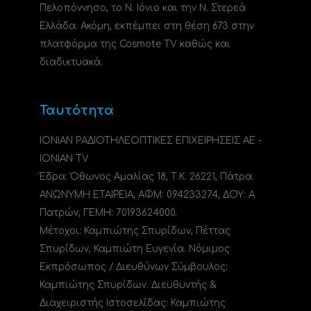
Πελοπόννησο, το N. Ιόνιο και την Ν. Στερεά
Ελλάδα. Ακόμη, εκπέμπει στη θέση 673 στην
πλατφόρμα της Cosmote TV καθώς και
διαδικτυακά.
Ταυτότητα
ΙΟΝΙΑΝ ΡΑΔΙΟΤΗΛΕΟΠΤΙΚΕΣ ΕΠΙΧΕΙΡΗΣΕΙΣ ΑΕ -
IONIAN TV
Έδρα: Όθωνος Αμαλίας 18, Τ.Κ. 26221, Πάτρα.
ΑΝΩΝΥΜΗ ΕΤΑΙΡΕΙΑ, ΑΦΜ: 094233274, ΔΟΥ: A
Πατρών, ΓΕΜΗ: 70193624000.
Μέτοχοι: Καμπιώτης Σπυρίδων, Πέττας
Σπυρίδων, Καμπιώτη Ευγενία. Νόμιμος
Εκπρόσωπος / Διευθύνων Σύμβουλος:
Καμπιώτης Σπυρίδων. Διευθυντής &
Διαχειριστής Ιστοσελίδας: Καμπιώτης