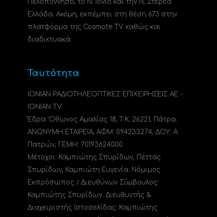
Πελοπόννησο, το N. Ιόνιο και την Ν. Στερεά
Ελλάδα. Ακόμη, εκπέμπει στη θέση 673 στην
πλατφόρμα της Cosmote TV καθώς και
διαδικτυακά.
Ταυτότητα
ΙΟΝΙΑΝ ΡΑΔΙΟΤΗΛΕΟΠΤΙΚΕΣ ΕΠΙΧΕΙΡΗΣΕΙΣ ΑΕ -
IONIAN TV
Έδρα: Όθωνος Αμαλίας 18, Τ.Κ. 26221, Πάτρα.
ΑΝΩΝΥΜΗ ΕΤΑΙΡΕΙΑ, ΑΦΜ: 094233274, ΔΟΥ: A
Πατρών, ΓΕΜΗ: 70193624000.
Μέτοχοι: Καμπιώτης Σπυρίδων, Πέττας
Σπυρίδων, Καμπιώτη Ευγενία. Νόμιμος
Εκπρόσωπος / Διευθύνων Σύμβουλος:
Καμπιώτης Σπυρίδων. Διευθυντής &
Διαχειριστής Ιστοσελίδας: Καμπιώτης