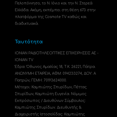
Πελοπόννησο, το N. Ιόνιο και την Ν. Στερεά
Ελλάδα. Ακόμη, εκπέμπει στη θέση 673 στην
πλατφόρμα της Cosmote TV καθώς και
διαδικτυακά.
Ταυτότητα
ΙΟΝΙΑΝ ΡΑΔΙΟΤΗΛΕΟΠΤΙΚΕΣ ΕΠΙΧΕΙΡΗΣΕΙΣ ΑΕ -
IONIAN TV
Έδρα: Όθωνος Αμαλίας 18, Τ.Κ. 26221, Πάτρα.
ΑΝΩΝΥΜΗ ΕΤΑΙΡΕΙΑ, ΑΦΜ: 094233274, ΔΟΥ: A
Πατρών, ΓΕΜΗ: 70193624000.
Μέτοχοι: Καμπιώτης Σπυρίδων, Πέττας
Σπυρίδων, Καμπιώτη Ευγενία. Νόμιμος
Εκπρόσωπος / Διευθύνων Σύμβουλος:
Καμπιώτης Σπυρίδων. Διευθυντής &
Διαχειριστής Ιστοσελίδας: Καμπιώτης