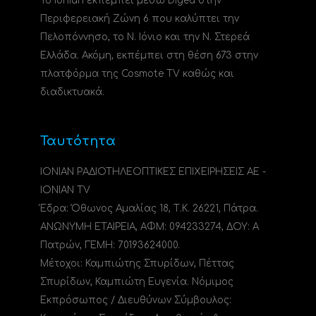
Το Ionian εκπέμπει μέσω Digea στην
Περιφερειακή Ζώνη 6 που καλύπτει την
Πελοπόννησο, το N. Ιόνιο και την Ν. Στερεά
Ελλάδα. Ακόμη, εκπέμπει στη θέση 673 στην
πλατφόρμα της Cosmote TV καθώς και
διαδικτυακά.
Ταυτότητα
ΙΟΝΙΑΝ ΡΑΔΙΟΤΗΛΕΟΠΤΙΚΕΣ ΕΠΙΧΕΙΡΗΣΕΙΣ ΑΕ -
IONIAN TV
Έδρα: Όθωνος Αμαλίας 18, Τ.Κ. 26221, Πάτρα.
ΑΝΩΝΥΜΗ ΕΤΑΙΡΕΙΑ, ΑΦΜ: 094233274, ΔΟΥ: A
Πατρών, ΓΕΜΗ: 70193624000.
Μέτοχοι: Καμπιώτης Σπυρίδων, Πέττας
Σπυρίδων, Καμπιώτη Ευγενία. Νόμιμος
Εκπρόσωπος / Διευθύνων Σύμβουλος: