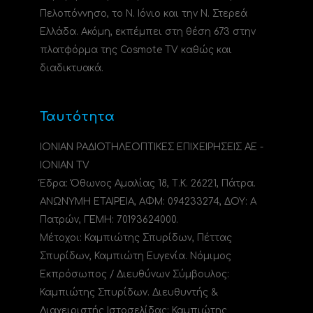
Πελοπόννησο, το N. Ιόνιο και την Ν. Στερεά
Ελλάδα. Ακόμη, εκπέμπει στη θέση 673 στην
πλατφόρμα της Cosmote TV καθώς και
διαδικτυακά.
Ταυτότητα
ΙΟΝΙΑΝ ΡΑΔΙΟΤΗΛΕΟΠΤΙΚΕΣ ΕΠΙΧΕΙΡΗΣΕΙΣ ΑΕ -
IONIAN TV
Έδρα: Όθωνος Αμαλίας 18, Τ.Κ. 26221, Πάτρα.
ΑΝΩΝΥΜΗ ΕΤΑΙΡΕΙΑ, ΑΦΜ: 094233274, ΔΟΥ: A
Πατρών, ΓΕΜΗ: 70193624000.
Μέτοχοι: Καμπιώτης Σπυρίδων, Πέττας
Σπυρίδων, Καμπιώτη Ευγενία. Νόμιμος
Εκπρόσωπος / Διευθύνων Σύμβουλος:
Καμπιώτης Σπυρίδων. Διευθυντής &
Διαχειριστής Ιστοσελίδας: Καμπιώτης