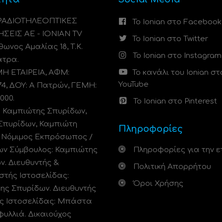
 ΡΑΔΙΟΤΗΛΕΟΠΤΙΚΕΣ
Το Ionian στο Facebook
ΗΣΕΙΣ ΑΕ - IONIAN TV
Το Ionian στο Twitter
ωνος Αμαλίας 18, Τ.Κ.
Το Ionian στο Instagram
άτρα.
 ΕΤΑΙΡΕΙΑ, ΑΦΜ:
Το κανάλι του Ionian στ
YouTube
74, ΔΟΥ: A Πατρών, ΓΕΜΗ:
000.
Το Ionian στο Pinterest
: Καμπιώτης Σπυρίδων,
Σπυρίδων, Καμπιώτη
Πληροφορίες
. Νόμιμος Εκπρόσωπος /
ων Σύμβουλος: Καμπιώτης
Πληροφορίες για την ε
ν. Διευθυντής &
Πολιτική Απορρήτου
στής Ιστοσελίδας:
Όροι Χρήσης
ης Σπυρίδων. Διευθυντής
ς Ιστοσελίδας: Μπάστα
φυλλιά. Δικαιούχος