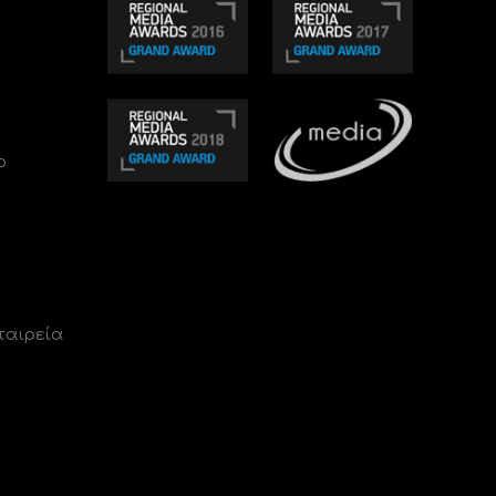
ο
ταιρεία