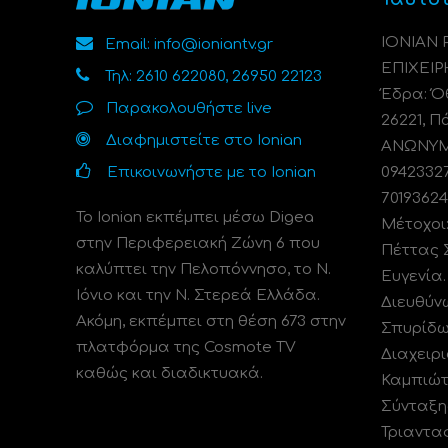
ΙΟΝΙΑΝ
Email: info@ioniantv.gr
ΕΠΙΧΕΙΡ
Τηλ: 2610 622080, 26950 22123
Έδρα: Όθ
Παρακολουθήστε live
26221, Π
Διαφημιστείτε στο Ionian
ΑΝΩΝΥΜΗ
Επικοινωνήστε με το Ionian
0942332
70193624
Το Ionian εκπέμπει μέσω Digea
Μέτοχοι
στην Περιφερειακή Ζώνη 6 που
Πέττας 
καλύπτει την Πελοπόννησο, το N.
Ευγενία
Ιόνιο και την Ν. Στερεά Ελλάδα.
Διευθύν
Ακόμη, εκπέμπει στη θέση 673 στην
Σπυρίδω
πλατφόρμα της Cosmote TV
Διαχειρι
καθώς και διαδικτυακά.
Καμπιώτ
Σύνταξη
Τριαντα