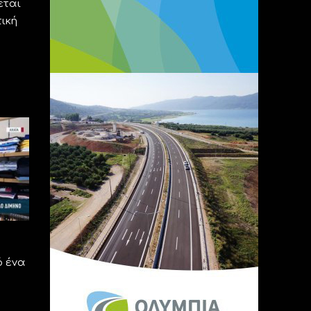
εται
ική
ό ένα