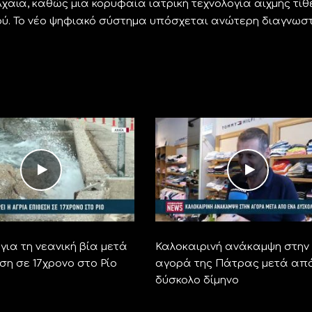
Αχαΐα, καθώς μια κορυφαία ιατρική τεχνολογία αιχμής τίθ
ού. Το νέο ψηφιακό σύστημα υπόσχεται ανώτερη διαγνωστ
για τη νεανική βία μετά
Καλοκαιρινή ανάκαμψη στην
ση σε 17χρονο στο Ρίο
αγορά της Πάτρας μετά απ
δύσκολο δίμηνο