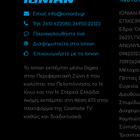
ΙΟΝΙΑΝ
Email: info@ioniantv.gr
ΕΠΙΧΕΙΡ
Τηλ: 2610 622080, 26950 22123
Έδρα: Όθ
Παρακολουθήστε live
26221, Π
Διαφημιστείτε στο Ionian
ΑΝΩΝΥΜΗ
Επικοινωνήστε με το Ionian
0942332
70193624
Το Ionian εκπέμπει μέσω Digea
Μέτοχοι
στην Περιφερειακή Ζώνη 6 που
Πέττας 
καλύπτει την Πελοπόννησο, το N.
Ευγενία
Ιόνιο και την Ν. Στερεά Ελλάδα.
Διευθύν
Ακόμη, εκπέμπει στη θέση 673 στην
Σπυρίδω
πλατφόρμα της Cosmote TV
Διαχειρι
καθώς και διαδικτυακά.
Καμπιώτ
Σύνταξη
Τριαντα