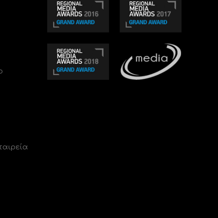
ο
ταιρεία