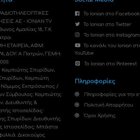
 ΡΑΔΙΟΤΗΛΕΟΠΤΙΚΕΣ
Το Ionian στο Facebook
ΗΣΕΙΣ ΑΕ - IONIAN TV
Το Ionian στο Twitter
ωνος Αμαλίας 18, Τ.Κ.
Το Ionian στο Instagram
άτρα.
 ΕΤΑΙΡΕΙΑ, ΑΦΜ:
Το κανάλι του Ionian στ
YouTube
74, ΔΟΥ: A Πατρών, ΓΕΜΗ:
000.
Το Ionian στο Pinterest
: Καμπιώτης Σπυρίδων,
Σπυρίδων, Καμπιώτη
Πληροφορίες
. Νόμιμος Εκπρόσωπος /
ων Σύμβουλος: Καμπιώτης
Πληροφορίες για την ε
ν. Διευθυντής &
Πολιτική Απορρήτου
στής Ιστοσελίδας:
Όροι Χρήσης
ης Σπυρίδων. Διευθυντής
ς Ιστοσελίδας: Μπάστα
φυλλιά. Δικαιούχος