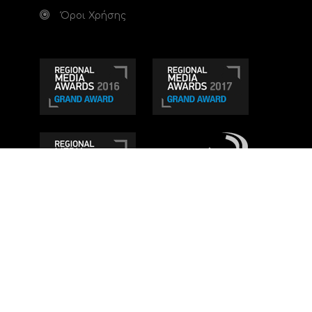
Όροι Χρήσης
Τηλεοπτικό κανάλι Ionian TV - Η Τηλεόραση της
Δυτικής Ελλάδας
. Ενημέρωση, Άποψη, Ψυχαγωγία.
Κατασκευή ιστοσελίδας: Set 2 Web