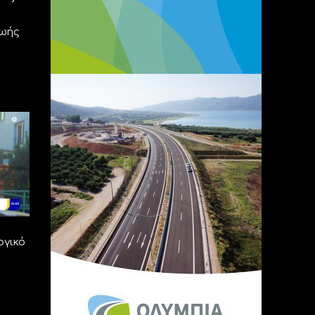
ζωής
ογικό