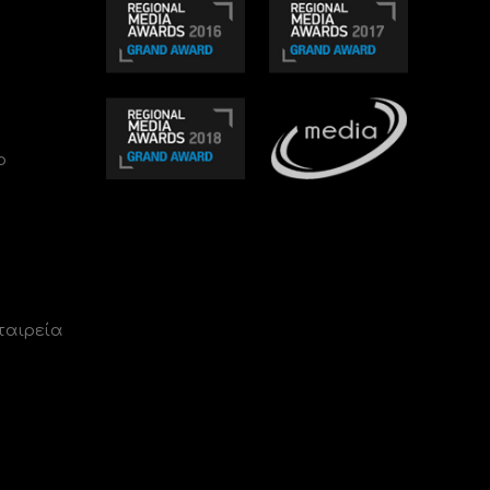
ο
ταιρεία