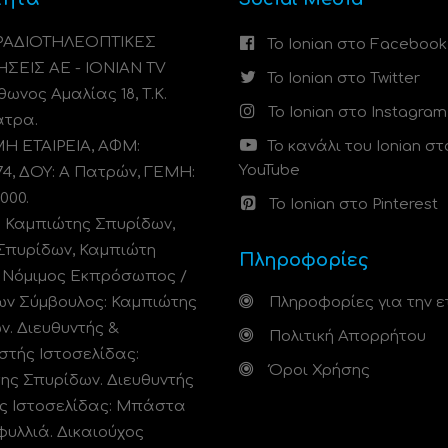
 ΡΑΔΙΟΤΗΛΕΟΠΤΙΚΕΣ
Το Ionian στο Facebook
ΗΣΕΙΣ ΑΕ - IONIAN TV
Το Ionian στο Twitter
ωνος Αμαλίας 18, Τ.Κ.
Το Ionian στο Instagram
άτρα.
 ΕΤΑΙΡΕΙΑ, ΑΦΜ:
Το κανάλι του Ionian στ
YouTube
74, ΔΟΥ: A Πατρών, ΓΕΜΗ:
000.
Το Ionian στο Pinterest
: Καμπιώτης Σπυρίδων,
Σπυρίδων, Καμπιώτη
Πληροφορίες
. Νόμιμος Εκπρόσωπος /
ων Σύμβουλος: Καμπιώτης
Πληροφορίες για την ε
ν. Διευθυντής &
Πολιτική Απορρήτου
στής Ιστοσελίδας:
Όροι Χρήσης
ης Σπυρίδων. Διευθυντής
ς Ιστοσελίδας: Μπάστα
φυλλιά. Δικαιούχος