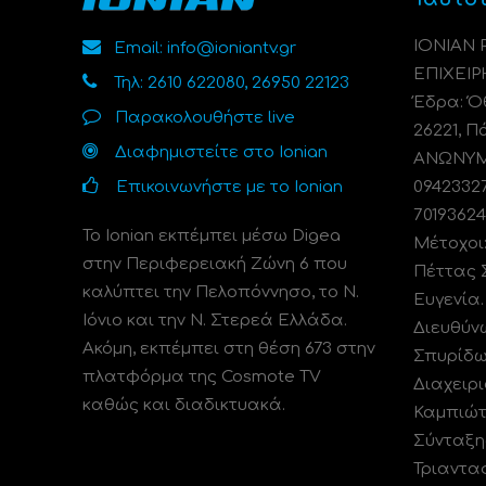
ΙΟΝΙΑΝ
Email: info@ioniantv.gr
ΕΠΙΧΕΙΡ
Τηλ: 2610 622080, 26950 22123
Έδρα: Όθ
Παρακολουθήστε live
26221, Π
Διαφημιστείτε στο Ionian
ΑΝΩΝΥΜΗ
Επικοινωνήστε με το Ionian
0942332
70193624
Το Ionian εκπέμπει μέσω Digea
Μέτοχοι
στην Περιφερειακή Ζώνη 6 που
Πέττας 
καλύπτει την Πελοπόννησο, το N.
Ευγενία
Ιόνιο και την Ν. Στερεά Ελλάδα.
Διευθύν
Ακόμη, εκπέμπει στη θέση 673 στην
Σπυρίδω
πλατφόρμα της Cosmote TV
Διαχειρι
καθώς και διαδικτυακά.
Καμπιώτ
Σύνταξη
Τριαντα