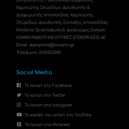
Εκπρόσωπος / Διευθύνων Σύμβουλος:
Καμπιώτης Σπυρίδων. Διευθυντής &
Διαχειριστής Ιστοσελίδας: Καμπιώτης
Σπυρίδων. Διευθυντής Σύνταξης Ιστοσελίδας:
Μπάστα Τριανταφυλλιά. Δικαιούχος Domain:
ΙΟΝΙΑΝ ΡΑΔΙΟΤΗΛΕΟΠΤΙΚΕΣ ΕΠΙΧΕΙΡΗΣΕΙΣ ΑΕ
Email: skampiotis@ioniantv.gr
Τηλέφωνο: 2610622080.
Social Media
Το Ionian στο Facebook
Το Ionian στο Twitter
Το Ionian στο Instagram
Το κανάλι του Ionian στο YouTube
Το Ionian στο Pinterest