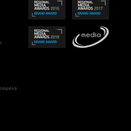
ο
ταιρεία