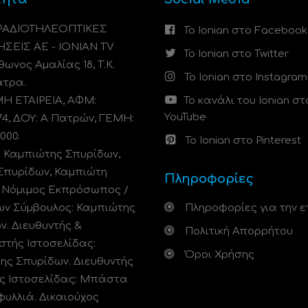
 ΡΑΔΙΟΤΗΛΕΟΠΤΙΚΕΣ
Το Ionian στο Facebook
ΗΣΕΙΣ ΑΕ - IONIAN TV
Το Ionian στο Twitter
ωνος Αμαλίας 18, Τ.Κ.
Το Ionian στο Instagram
άτρα.
 ΕΤΑΙΡΕΙΑ, ΑΦΜ:
Το κανάλι του Ionian στ
YouTube
74, ΔΟΥ: A Πατρών, ΓΕΜΗ:
000.
Το Ionian στο Pinterest
: Καμπιώτης Σπυρίδων,
Σπυρίδων, Καμπιώτη
Πληροφορίες
. Νόμιμος Εκπρόσωπος /
ων Σύμβουλος: Καμπιώτης
Πληροφορίες για την ε
ν. Διευθυντής &
Πολιτική Απορρήτου
στής Ιστοσελίδας:
Όροι Χρήσης
ης Σπυρίδων. Διευθυντής
ς Ιστοσελίδας: Μπάστα
φυλλιά. Δικαιούχος