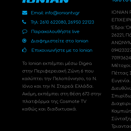
ΙΟΝΙΑΝ
Email: info@ioniantv.gr
ΕΠΙΧΕΙΡ
Τηλ: 2610 622080, 26950 22123
Έδρα: Όθ
Παρακολουθήστε live
26221, Π
Διαφημιστείτε στο Ionian
ΑΝΩΝΥΜΗ
Επικοινωνήστε με το Ionian
0942332
70193624
Το Ionian εκπέμπει μέσω Digea
Μέτοχοι
στην Περιφερειακή Ζώνη 6 που
Πέττας 
καλύπτει την Πελοπόννησο, το N.
Ευγενία
Ιόνιο και την Ν. Στερεά Ελλάδα.
Διευθύν
Ακόμη, εκπέμπει στη θέση 673 στην
Σπυρίδω
πλατφόρμα της Cosmote TV
Διαχειρι
καθώς και διαδικτυακά.
Καμπιώτ
Σύνταξη
Τριαντα