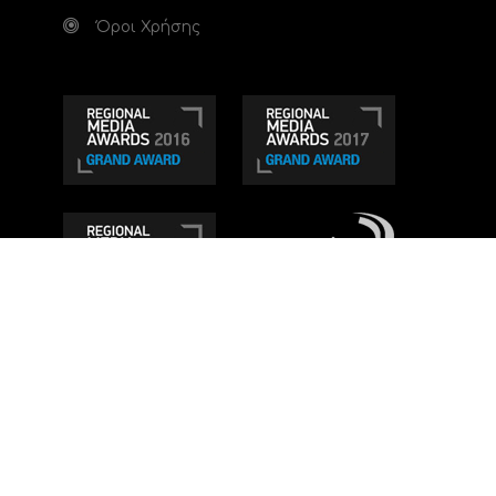
Όροι Χρήσης
Τηλεοπτικό κανάλι Ionian TV - Η Τηλεόραση της
Δυτικής Ελλάδας
. Ενημέρωση, Άποψη, Ψυχαγωγία.
Κατασκευή ιστοσελίδας: Set 2 Web