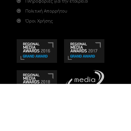
Πληροφορίες για την εταιρεία
Πολιτική Απορρήτου
Όροι Χρήσης
Τηλεοπτικό κανάλι Ionian TV - Η Τηλεόραση της
Δυτικής Ελλάδας
. Ενημέρωση, Άποψη, Ψυχαγωγία.