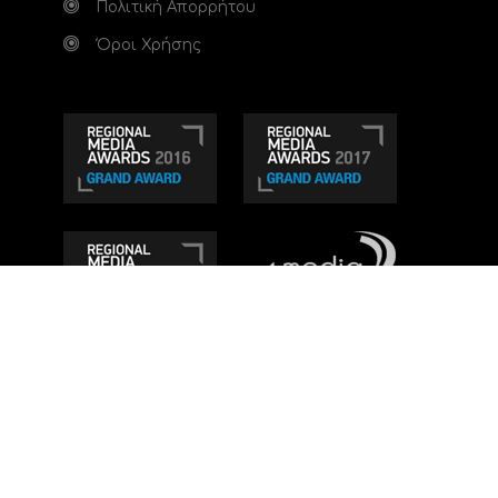
Πολιτική Απορρήτου
Όροι Χρήσης
Τηλεοπτικό κανάλι Ionian TV - Η Τηλεόραση της
Δυτικής Ελλάδας
. Ενημέρωση, Άποψη, Ψυχαγωγία.
Κατασκευή ιστοσελίδας: Set 2 Web