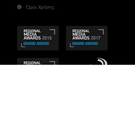
Όροι Χρήσης
Τηλεοπτικό κανάλι Ionian TV - Η Τηλεόραση της
Δυτικής Ελλάδας
. Ενημέρωση, Άποψη, Ψυχαγωγία.
Κατασκευή ιστοσελίδας: Set 2 Web