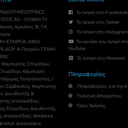
 ΡΑΔΙΟΤΗΛΕΟΠΤΙΚΕΣ
Το Ionian στο Facebook
ΗΣΕΙΣ ΑΕ - IONIAN TV
Το Ionian στο Twitter
ωνος Αμαλίας 18, Τ.Κ.
Το Ionian στο Instagram
άτρα.
 ΕΤΑΙΡΕΙΑ, ΑΦΜ:
Το κανάλι του Ionian στ
YouTube
74, ΔΟΥ: A Πατρών, ΓΕΜΗ:
000.
Το Ionian στο Pinterest
: Καμπιώτης Σπυρίδων,
Σπυρίδων, Καμπιώτη
Πληροφορίες
. Νόμιμος Εκπρόσωπος /
ων Σύμβουλος: Καμπιώτης
Πληροφορίες για την ε
ν. Διευθυντής &
Πολιτική Απορρήτου
στής Ιστοσελίδας:
Όροι Χρήσης
ης Σπυρίδων. Διευθυντής
ς Ιστοσελίδας: Μπάστα
φυλλιά. Δικαιούχος