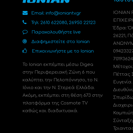
ΙΟΝΙΑΝ
Email: info@ioniantv.gr
ΕΠΙΧΕΙΡ
Τηλ: 2610 622080, 26950 22123
Έδρα: Όθ
Παρακολουθήστε live
26221, Π
Διαφημιστείτε στο Ionian
ΑΝΩΝΥΜΗ
Επικοινωνήστε με το Ionian
0942332
70193624
Το Ionian εκπέμπει μέσω Digea
Μέτοχοι
στην Περιφερειακή Ζώνη 6 που
Πέττας 
καλύπτει την Πελοπόννησο, το N.
Ευγενία
Ιόνιο και την Ν. Στερεά Ελλάδα.
Διευθύν
Ακόμη, εκπέμπει στη θέση 673 στην
Σπυρίδω
πλατφόρμα της Cosmote TV
Διαχειρι
καθώς και διαδικτυακά.
Καμπιώτ
Σύνταξη
Τριαντα