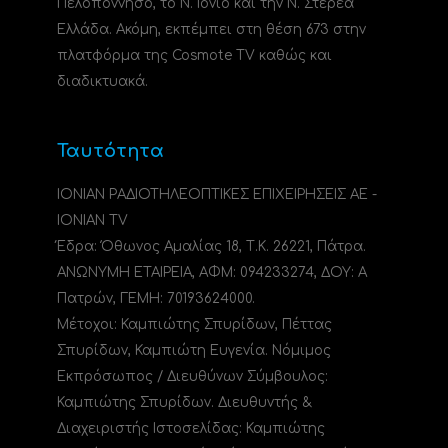
Πελοπόννησο, το N. Ιόνιο και την Ν. Στερεά
Ελλάδα. Ακόμη, εκπέμπει στη θέση 673 στην
πλατφόρμα της Cosmote TV καθώς και
διαδικτυακά.
Ταυτότητα
ΙΟΝΙΑΝ ΡΑΔΙΟΤΗΛΕΟΠΤΙΚΕΣ ΕΠΙΧΕΙΡΗΣΕΙΣ ΑΕ -
IONIAN TV
Έδρα: Όθωνος Αμαλίας 18, Τ.Κ. 26221, Πάτρα.
ΑΝΩΝΥΜΗ ΕΤΑΙΡΕΙΑ, ΑΦΜ: 094233274, ΔΟΥ: A
Πατρών, ΓΕΜΗ: 70193624000.
Μέτοχοι: Καμπιώτης Σπυρίδων, Πέττας
Σπυρίδων, Καμπιώτη Ευγενία. Νόμιμος
Εκπρόσωπος / Διευθύνων Σύμβουλος:
Καμπιώτης Σπυρίδων. Διευθυντής &
Διαχειριστής Ιστοσελίδας: Καμπιώτης