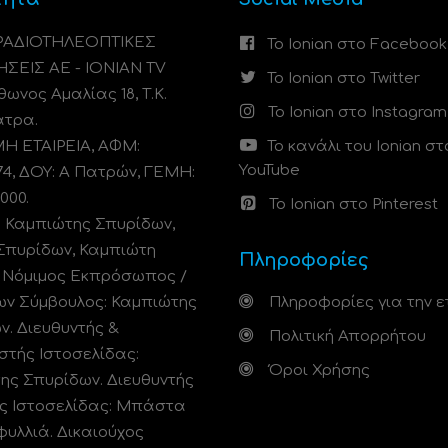
 ΡΑΔΙΟΤΗΛΕΟΠΤΙΚΕΣ
Το Ionian στο Facebook
ΗΣΕΙΣ ΑΕ - IONIAN TV
Το Ionian στο Twitter
ωνος Αμαλίας 18, Τ.Κ.
Το Ionian στο Instagram
άτρα.
 ΕΤΑΙΡΕΙΑ, ΑΦΜ:
Το κανάλι του Ionian στ
YouTube
74, ΔΟΥ: A Πατρών, ΓΕΜΗ:
000.
Το Ionian στο Pinterest
: Καμπιώτης Σπυρίδων,
Σπυρίδων, Καμπιώτη
Πληροφορίες
. Νόμιμος Εκπρόσωπος /
ων Σύμβουλος: Καμπιώτης
Πληροφορίες για την ε
ν. Διευθυντής &
Πολιτική Απορρήτου
στής Ιστοσελίδας:
Όροι Χρήσης
ης Σπυρίδων. Διευθυντής
ς Ιστοσελίδας: Μπάστα
φυλλιά. Δικαιούχος