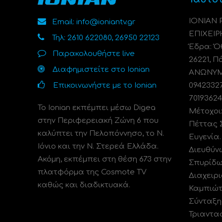
ΙΟΝΙΑΝ
Email: info@ioniantv.gr
ΕΠΙΧΕΙΡ
Τηλ: 2610 622080, 26950 22123
Έδρα: Όθ
Παρακολουθήστε live
26221, Π
Διαφημιστείτε στο Ionian
ΑΝΩΝΥΜΗ
Επικοινωνήστε με το Ionian
0942332
70193624
Το Ionian εκπέμπει μέσω Digea
Μέτοχοι
στην Περιφερειακή Ζώνη 6 που
Πέττας 
καλύπτει την Πελοπόννησο, το N.
Ευγενία
Ιόνιο και την Ν. Στερεά Ελλάδα.
Διευθύν
Ακόμη, εκπέμπει στη θέση 673 στην
Σπυρίδω
πλατφόρμα της Cosmote TV
Διαχειρι
καθώς και διαδικτυακά.
Καμπιώτ
Σύνταξη
Τριαντα