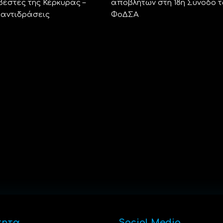
βέστες της Κέρκυρας –
αποβλήτων στη 18η Σύνοδο 
αντιδράσεις
ΦοΔΣΑ
τητα
Social Media