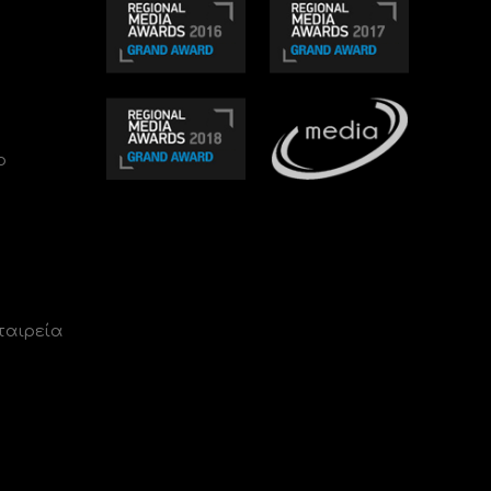
ο
ταιρεία