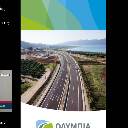
θώς
 της
των