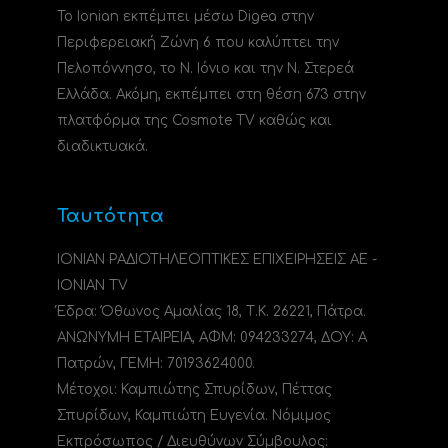
Το Ionian εκπέμπει μέσω Digea στην
Περιφερειακή Ζώνη 6 που καλύπτει την
Πελοπόννησο, το N. Ιόνιο και την Ν. Στερεά
Ελλάδα. Ακόμη, εκπέμπει στη θέση 673 στην
πλατφόρμα της Cosmote TV καθώς και
διαδικτυακά.
Ταυτότητα
ΙΟΝΙΑΝ ΡΑΔΙΟΤΗΛΕΟΠΤΙΚΕΣ ΕΠΙΧΕΙΡΗΣΕΙΣ ΑΕ -
IONIAN TV
Έδρα: Όθωνος Αμαλίας 18, Τ.Κ. 26221, Πάτρα.
ΑΝΩΝΥΜΗ ΕΤΑΙΡΕΙΑ, ΑΦΜ: 094233274, ΔΟΥ: A
Πατρών, ΓΕΜΗ: 70193624000.
Μέτοχοι: Καμπιώτης Σπυρίδων, Πέττας
Σπυρίδων, Καμπιώτη Ευγενία. Νόμιμος
Εκπρόσωπος / Διευθύνων Σύμβουλος: