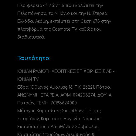
Περιφερειακή Ζώνη 6 που καλύπτει την
Πελοπόννησο, το N. Ιόνιο και την Ν. Στερεά
Ελλάδα. Ακόμη, εκπέμπει στη θέση 673 στην
πλατφόρμα της Cosmote TV καθώς και
διαδικτυακά.
Ταυτότητα
ΙΟΝΙΑΝ ΡΑΔΙΟΤΗΛΕΟΠΤΙΚΕΣ ΕΠΙΧΕΙΡΗΣΕΙΣ ΑΕ -
IONIAN TV
Έδρα: Όθωνος Αμαλίας 18, Τ.Κ. 26221, Πάτρα.
ΑΝΩΝΥΜΗ ΕΤΑΙΡΕΙΑ, ΑΦΜ: 094233274, ΔΟΥ: A
Πατρών, ΓΕΜΗ: 70193624000.
Μέτοχοι: Καμπιώτης Σπυρίδων, Πέττας
Σπυρίδων, Καμπιώτη Ευγενία. Νόμιμος
Εκπρόσωπος / Διευθύνων Σύμβουλος:
Καμπιώτης Σπυρίδων. Διευθυντής &