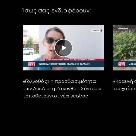
Ίσως σας ενδιαφέρουν:
«Γολγοθάς» η προσβασιμότητα
«Kραυγή 
των ΑμεΑ στη Ζάκυνθο – Σύντομα
τροχαία 
τοποθετούνται νέα seatrac