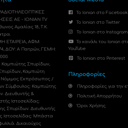
 ΡΑΔΙΟΤΗΛΕΟΠΤΙΚΕΣ
Το Ionian στο Facebook
ΗΣΕΙΣ ΑΕ - IONIAN TV
Το Ionian στο Twitter
ωνος Αμαλίας 18, Τ.Κ.
Το Ionian στο Instagram
άτρα.
 ΕΤΑΙΡΕΙΑ, ΑΦΜ:
Το κανάλι του Ionian στ
YouTube
74, ΔΟΥ: A Πατρών, ΓΕΜΗ:
000.
Το Ionian στο Pinterest
: Καμπιώτης Σπυρίδων,
Σπυρίδων, Καμπιώτη
Πληροφορίες
. Νόμιμος Εκπρόσωπος /
ων Σύμβουλος: Καμπιώτης
Πληροφορίες για την ε
ν. Διευθυντής &
Πολιτική Απορρήτου
στής Ιστοσελίδας:
Όροι Χρήσης
ης Σπυρίδων. Διευθυντής
ς Ιστοσελίδας: Μπάστα
φυλλιά. Δικαιούχος