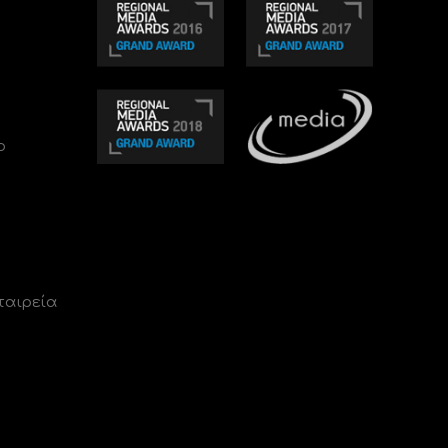
ο
ταιρεία