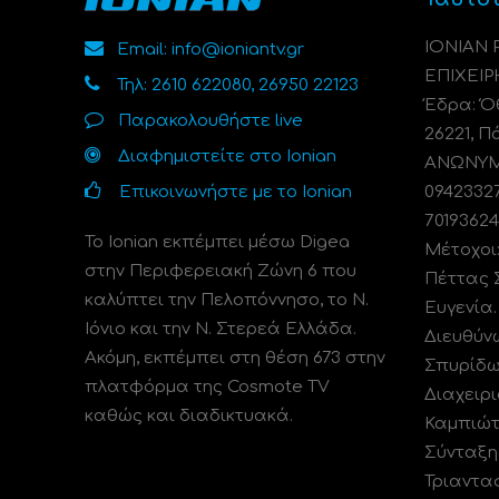
ΙΟΝΙΑΝ
Email: info@ioniantv.gr
ΕΠΙΧΕΙΡ
Τηλ: 2610 622080, 26950 22123
Έδρα: Όθ
Παρακολουθήστε live
26221, Π
Διαφημιστείτε στο Ionian
ΑΝΩΝΥΜΗ
Επικοινωνήστε με το Ionian
0942332
70193624
Το Ionian εκπέμπει μέσω Digea
Μέτοχοι
στην Περιφερειακή Ζώνη 6 που
Πέττας 
καλύπτει την Πελοπόννησο, το N.
Ευγενία
Ιόνιο και την Ν. Στερεά Ελλάδα.
Διευθύν
Ακόμη, εκπέμπει στη θέση 673 στην
Σπυρίδω
πλατφόρμα της Cosmote TV
Διαχειρι
καθώς και διαδικτυακά.
Καμπιώτ
Σύνταξη
Τριαντα