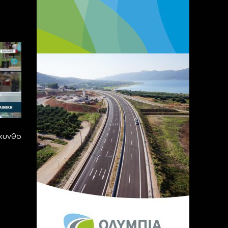
κυνθο