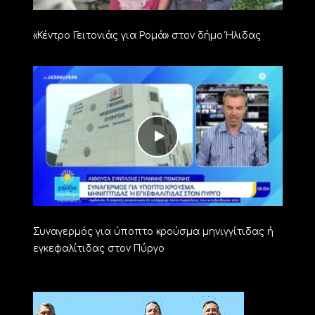
«Κέντρο Γειτονιάς για Ρομά» στον δήμο Ήλιδας
Συναγερμός για ύποπτο κρούσμα μηνιγγίτιδας ή
εγκεφαλίτιδας στον Πύργο