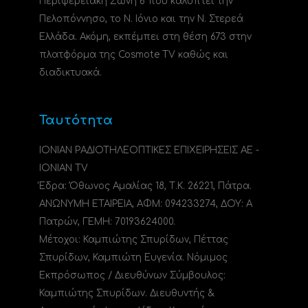
Περιφερειακή Ζώνη 6 που καλύπτει την
Πελοπόννησο, το N. Ιόνιο και την Ν. Στερεά
Ελλάδα. Ακόμη, εκπέμπει στη θέση 673 στην
πλατφόρμα της Cosmote TV καθώς και
διαδικτυακά.
Ταυτότητα
ΙΟΝΙΑΝ ΡΑΔΙΟΤΗΛΕΟΠΤΙΚΕΣ ΕΠΙΧΕΙΡΗΣΕΙΣ ΑΕ -
IONIAN TV
Έδρα: Όθωνος Αμαλίας 18, Τ.Κ. 26221, Πάτρα.
ΑΝΩΝΥΜΗ ΕΤΑΙΡΕΙΑ, ΑΦΜ: 094233274, ΔΟΥ: A
Πατρών, ΓΕΜΗ: 70193624000.
Μέτοχοι: Καμπιώτης Σπυρίδων, Πέττας
Σπυρίδων, Καμπιώτη Ευγενία. Νόμιμος
Εκπρόσωπος / Διευθύνων Σύμβουλος:
Καμπιώτης Σπυρίδων. Διευθυντής &