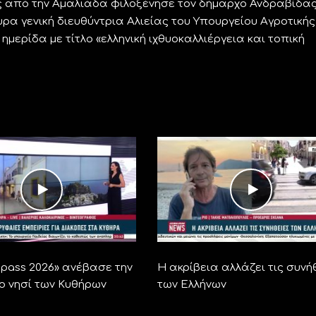
 από την Αμαλιάδα φιλοξένησε τον δήμαρχο Ανδραβίδα
ρα γενική διευθύντρια Αλιείας του Υπουργείου Αγροτικής
 ημερίδα με τίτλο «ελληνική ιχθυοκαλλιέργεια και τοπική
ra pass 2026» ανέβασε την
Η ακρίβεια αλλάζει τις συνή
το νησί των Κυθήρων
των Ελλήνων