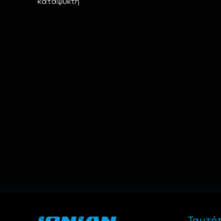
καταψύκτη
Ταυτό