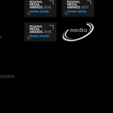
ο
ταιρεία