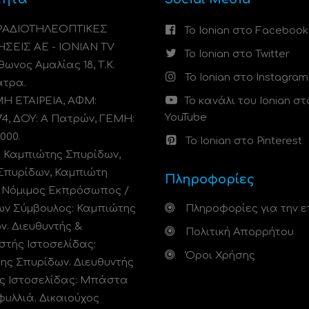
 ΡΑΔΙΟΤΗΛΕΟΠΤΙΚΕΣ
Το Ionian στο Facebook
ΗΣΕΙΣ ΑΕ - IONIAN TV
Το Ionian στο Twitter
ωνος Αμαλίας 18, Τ.Κ.
Το Ionian στο Instagram
άτρα.
 ΕΤΑΙΡΕΙΑ, ΑΦΜ:
Το κανάλι του Ionian στ
YouTube
74, ΔΟΥ: A Πατρών, ΓΕΜΗ:
000.
Το Ionian στο Pinterest
: Καμπιώτης Σπυρίδων,
Σπυρίδων, Καμπιώτη
Πληροφορίες
. Νόμιμος Εκπρόσωπος /
ων Σύμβουλος: Καμπιώτης
Πληροφορίες για την ε
ν. Διευθυντής &
Πολιτική Απορρήτου
στής Ιστοσελίδας:
Όροι Χρήσης
ης Σπυρίδων. Διευθυντής
ς Ιστοσελίδας: Μπάστα
φυλλιά. Δικαιούχος