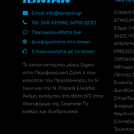
ΙΟΝΙΑΝ
Email: info@ioniantv.gr
ΕΠΙΧΕΙΡ
Τηλ: 2610 622080, 26950 22123
Έδρα: Όθ
Παρακολουθήστε live
26221, Π
Διαφημιστείτε στο Ionian
ΑΝΩΝΥΜΗ
Επικοινωνήστε με το Ionian
0942332
70193624
Το Ionian εκπέμπει μέσω Digea
Μέτοχοι
στην Περιφερειακή Ζώνη 6 που
Πέττας 
καλύπτει την Πελοπόννησο, το N.
Ευγενία
Ιόνιο και την Ν. Στερεά Ελλάδα.
Διευθύν
Ακόμη, εκπέμπει στη θέση 673 στην
Σπυρίδω
πλατφόρμα της Cosmote TV
Διαχειρι
καθώς και διαδικτυακά.
Καμπιώτ
Σύνταξη
Τριαντα