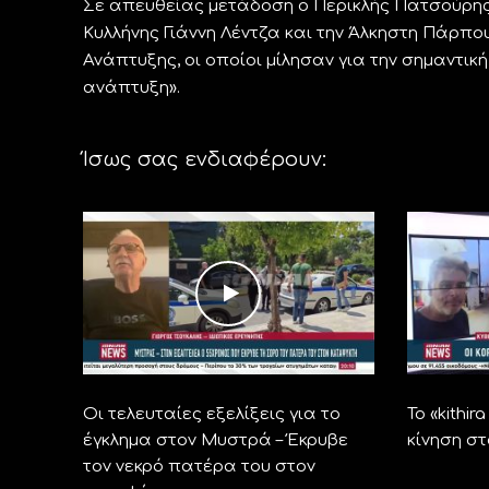
Σε απευθείας μετάδοση ο Περικλής Πατσούρης
Κυλλήνης Γιάννη Λέντζα και την Άλκηστη Πάρπου
Ανάπτυξης, οι οποίοι μίλησαν για την σημαντική
ανάπτυξη».
Ίσως σας ενδιαφέρουν:
Οι τελευταίες εξελίξεις για το
Το «kithi
έγκλημα στον Μυστρά – Έκρυβε
κίνηση σ
τον νεκρό πατέρα του στον