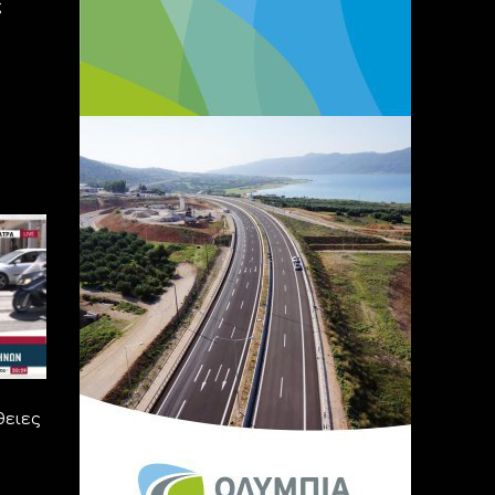
ς
θειες