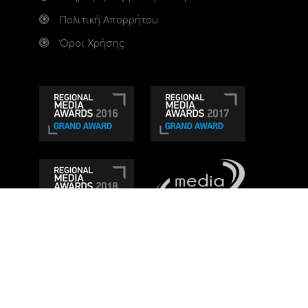
Πολιτική Απορρήτου
Όροι Χρήσης
Τηλεοπτικό κανάλι Ionian TV - Η Τηλεόραση της
Δυτικής Ελλάδας
. Ενημέρωση, Άποψη, Ψυχαγωγία.