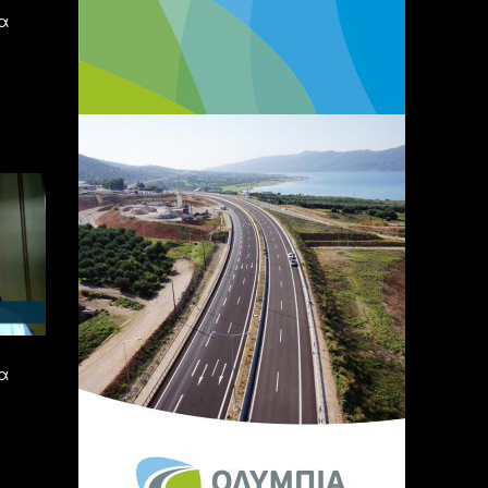
ια
να