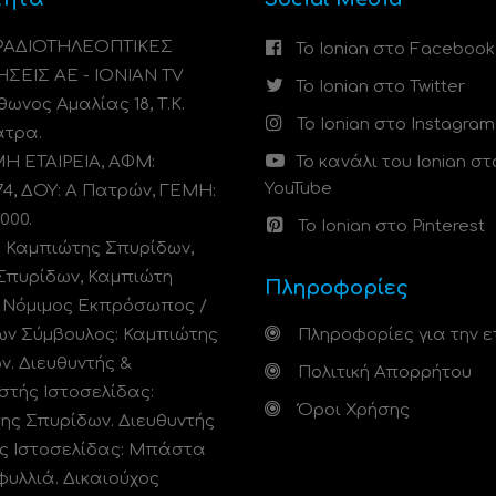
 ΡΑΔΙΟΤΗΛΕΟΠΤΙΚΕΣ
Το Ionian στο Facebook
ΗΣΕΙΣ ΑΕ - IONIAN TV
Το Ionian στο Twitter
ωνος Αμαλίας 18, Τ.Κ.
Το Ionian στο Instagram
άτρα.
 ΕΤΑΙΡΕΙΑ, ΑΦΜ:
Το κανάλι του Ionian στ
YouTube
74, ΔΟΥ: A Πατρών, ΓΕΜΗ:
000.
Το Ionian στο Pinterest
: Καμπιώτης Σπυρίδων,
Σπυρίδων, Καμπιώτη
Πληροφορίες
. Νόμιμος Εκπρόσωπος /
ων Σύμβουλος: Καμπιώτης
Πληροφορίες για την ε
ν. Διευθυντής &
Πολιτική Απορρήτου
στής Ιστοσελίδας:
Όροι Χρήσης
ης Σπυρίδων. Διευθυντής
ς Ιστοσελίδας: Μπάστα
φυλλιά. Δικαιούχος