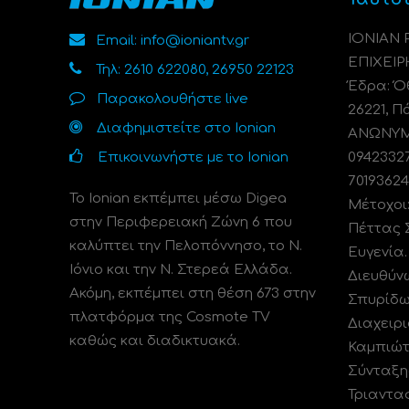
ΙΟΝΙΑΝ
Email: info@ioniantv.gr
ΕΠΙΧΕΙΡ
Τηλ: 2610 622080, 26950 22123
Έδρα: Όθ
Παρακολουθήστε live
26221, Π
Διαφημιστείτε στο Ionian
ΑΝΩΝΥΜΗ
Επικοινωνήστε με το Ionian
0942332
70193624
Το Ionian εκπέμπει μέσω Digea
Μέτοχοι
στην Περιφερειακή Ζώνη 6 που
Πέττας 
καλύπτει την Πελοπόννησο, το N.
Ευγενία
Ιόνιο και την Ν. Στερεά Ελλάδα.
Διευθύν
Ακόμη, εκπέμπει στη θέση 673 στην
Σπυρίδω
πλατφόρμα της Cosmote TV
Διαχειρι
καθώς και διαδικτυακά.
Καμπιώτ
Σύνταξη
Τριαντα