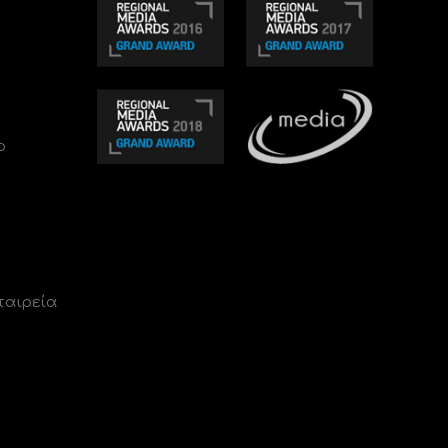
ο
ταιρεία