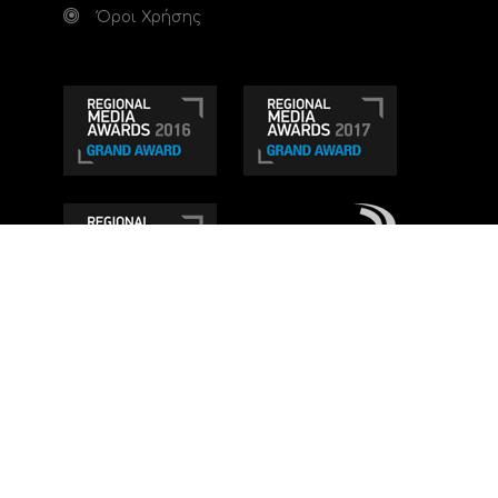
Όροι Χρήσης
Τηλεοπτικό κανάλι Ionian TV - Η Τηλεόραση της
Δυτικής Ελλάδας
. Ενημέρωση, Άποψη, Ψυχαγωγία.
Κατασκευή ιστοσελίδας: Set 2 Web