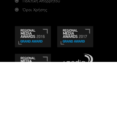
Πολιτική Απορρήτου
Όροι Χρήσης
Τηλεοπτικό κανάλι Ionian TV - Η Τηλεόραση της
Δυτικής Ελλάδας
. Ενημέρωση, Άποψη, Ψυχαγωγία.
Κατασκευή ιστοσελίδας: Set 2 Web