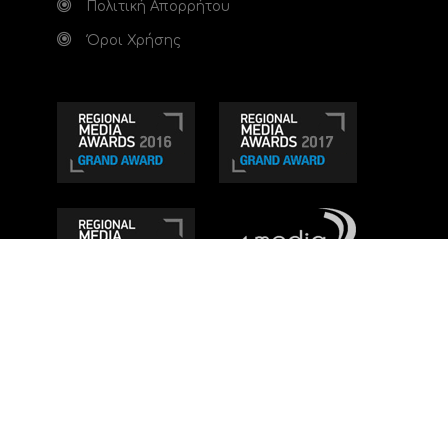
Πολιτική Απορρήτου
Όροι Χρήσης
Τηλεοπτικό κανάλι Ionian TV - Η Τηλεόραση της
Δυτικής Ελλάδας
. Ενημέρωση, Άποψη, Ψυχαγωγία.
Κατασκευή ιστοσελίδας: Set 2 Web