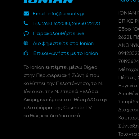
ΙΟΝΙΑΝ
Email: info@ioniantv.gr
ΕΠΙΧΕΙΡ
Τηλ: 2610 622080, 26950 22123
Έδρα: Όθ
Παρακολουθήστε live
26221, Π
Διαφημιστείτε στο Ionian
ΑΝΩΝΥΜΗ
Επικοινωνήστε με το Ionian
0942332
70193624
Το Ionian εκπέμπει μέσω Digea
Μέτοχοι
στην Περιφερειακή Ζώνη 6 που
Πέττας 
καλύπτει την Πελοπόννησο, το N.
Ευγενία
Ιόνιο και την Ν. Στερεά Ελλάδα.
Διευθύν
Ακόμη, εκπέμπει στη θέση 673 στην
Σπυρίδω
πλατφόρμα της Cosmote TV
Διαχειρι
καθώς και διαδικτυακά.
Καμπιώτ
Σύνταξη
Τριαντα