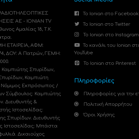
 ΡΑΔΙΟΤΗΛΕΟΠΤΙΚΕΣ
Το Ionian στο Facebook
ΗΣΕΙΣ ΑΕ - IONIAN TV
Το Ionian στο Twitter
ωνος Αμαλίας 18, Τ.Κ.
Το Ionian στο Instagram
άτρα.
 ΕΤΑΙΡΕΙΑ, ΑΦΜ:
Το κανάλι του Ionian στ
YouTube
74, ΔΟΥ: A Πατρών, ΓΕΜΗ:
000.
Το Ionian στο Pinterest
: Καμπιώτης Σπυρίδων,
Σπυρίδων, Καμπιώτη
Πληροφορίες
. Νόμιμος Εκπρόσωπος /
ων Σύμβουλος: Καμπιώτης
Πληροφορίες για την ε
ν. Διευθυντής &
Πολιτική Απορρήτου
στής Ιστοσελίδας:
Όροι Χρήσης
ης Σπυρίδων. Διευθυντής
ς Ιστοσελίδας: Μπάστα
φυλλιά. Δικαιούχος