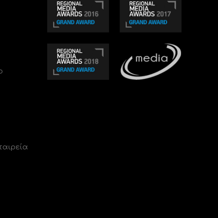
ο
ταιρεία