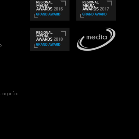
ο
ταιρεία