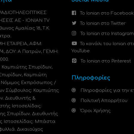
 ΡΑΔΙΟΤΗΛΕΟΠΤΙΚΕΣ
Το Ionian στο Facebook
ΗΣΕΙΣ ΑΕ - IONIAN TV
Το Ionian στο Twitter
ωνος Αμαλίας 18, Τ.Κ.
Το Ionian στο Instagram
άτρα.
 ΕΤΑΙΡΕΙΑ, ΑΦΜ:
Το κανάλι του Ionian στ
YouTube
74, ΔΟΥ: A Πατρών, ΓΕΜΗ:
000.
Το Ionian στο Pinterest
: Καμπιώτης Σπυρίδων,
Σπυρίδων, Καμπιώτη
Πληροφορίες
. Νόμιμος Εκπρόσωπος /
ων Σύμβουλος: Καμπιώτης
Πληροφορίες για την ε
ν. Διευθυντής &
Πολιτική Απορρήτου
στής Ιστοσελίδας:
Όροι Χρήσης
ης Σπυρίδων. Διευθυντής
ς Ιστοσελίδας: Μπάστα
φυλλιά. Δικαιούχος