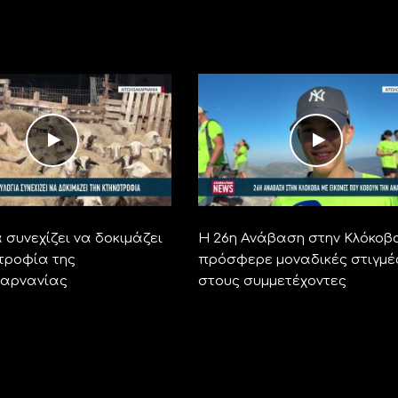
 συνεχίζει να δοκιμάζει
Η 26η Ανάβαση στην Κλόκοβ
οτροφία της
πρόσφερε μοναδικές στιγμέ
καρνανίας
στους συμμετέχοντες