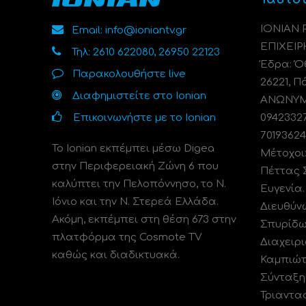
ΙΟΝΙΑΝ
Email: info@ioniantv.gr
ΕΠΙΧΕΙΡ
Τηλ: 2610 622080, 26950 22123
Έδρα: Όθ
Παρακολουθήστε live
26221, Π
Διαφημιστείτε στο Ionian
ΑΝΩΝΥΜΗ
Επικοινωνήστε με το Ionian
0942332
70193624
Το Ionian εκπέμπει μέσω Digea
Μέτοχοι
στην Περιφερειακή Ζώνη 6 που
Πέττας 
καλύπτει την Πελοπόννησο, το N.
Ευγενία
Ιόνιο και την Ν. Στερεά Ελλάδα.
Διευθύν
Ακόμη, εκπέμπει στη θέση 673 στην
Σπυρίδω
πλατφόρμα της Cosmote TV
Διαχειρι
καθώς και διαδικτυακά.
Καμπιώτ
Σύνταξη
Τριαντα