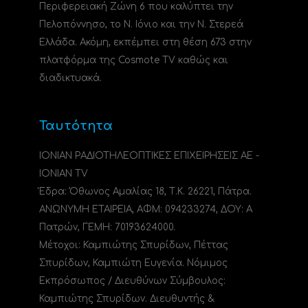
Περιφερειακή Ζώνη 6 που καλύπτει την
Πελοπόννησο, το N. Ιόνιο και την Ν. Στερεά
Ελλάδα. Ακόμη, εκπέμπει στη θέση 673 στην
πλατφόρμα της Cosmote TV καθώς και
διαδικτυακά.
Ταυτότητα
ΙΟΝΙΑΝ ΡΑΔΙΟΤΗΛΕΟΠΤΙΚΕΣ ΕΠΙΧΕΙΡΗΣΕΙΣ ΑΕ -
IONIAN TV
Έδρα: Όθωνος Αμαλίας 18, Τ.Κ. 26221, Πάτρα.
ΑΝΩΝΥΜΗ ΕΤΑΙΡΕΙΑ, ΑΦΜ: 094233274, ΔΟΥ: A
Πατρών, ΓΕΜΗ: 70193624000.
Μέτοχοι: Καμπιώτης Σπυρίδων, Πέττας
Σπυρίδων, Καμπιώτη Ευγενία. Νόμιμος
Εκπρόσωπος / Διευθύνων Σύμβουλος:
Καμπιώτης Σπυρίδων. Διευθυντής &