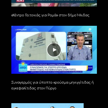
«Κέντρο Γειτονιάς για Ρομά» στον δήμο Ήλιδας
Συναγερμός για ύποπτο κρούσμα μηνιγγίτιδας ή
εγκεφαλίτιδας στον Πύργο