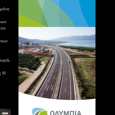
 μόνο
λων
τον
σουν
ουρά,
 10