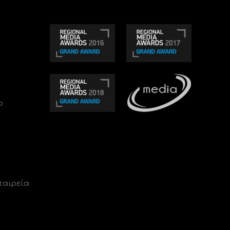
ο
ταιρεία