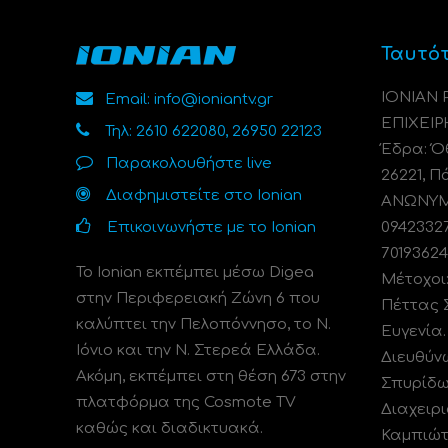
Ταυτό
ΙΟΝΙΑΝ
Email: info@ioniantv.gr
ΕΠΙΧΕΙΡ
Τηλ: 2610 622080, 26950 22123
Έδρα: Όθ
Παρακολουθήστε live
26221, Π
Διαφημιστείτε στο Ionian
ΑΝΩΝΥΜΗ
Επικοινωνήστε με το Ionian
0942332
70193624
Το Ionian εκπέμπει μέσω Digea
Μέτοχοι
στην Περιφερειακή Ζώνη 6 που
Πέττας 
καλύπτει την Πελοπόννησο, το N.
Ευγενία
Ιόνιο και την Ν. Στερεά Ελλάδα.
Διευθύν
Ακόμη, εκπέμπει στη θέση 673 στην
Σπυρίδω
πλατφόρμα της Cosmote TV
Διαχειρι
καθώς και διαδικτυακά.
Καμπιώτ