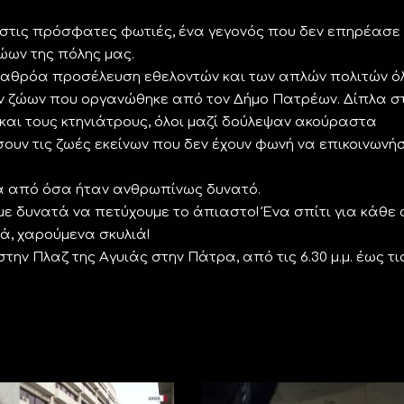
στις πρόσφατες φωτιές, ένα γεγονός που δεν επηρέασε
ώων της πόλης μας.
ν αθρόα προσέλευση εθελοντών και των απλών πολιτών ό
ν ζώων που οργανώθηκε από τον Δήμο Πατρέων. Δίπλα σ
και τους κτηνιάτρους, όλοι μαζί δούλεψαν ακούραστα
ουν τις ζωές εκείνων που δεν έχουν φωνή να επικοινωνή
 από όσα ήταν ανθρωπίνως δυνατό.
ε δυνατά να πετύχουμε το άπιαστο! Ένα σπίτι για κάθε 
ιά, χαρούμενα σκυλιά!
ν Πλαζ της Αγυιάς στην Πάτρα, από τις 6.30 μ.μ. έως τις