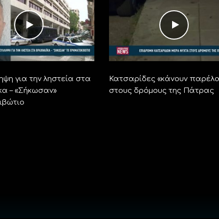
ηψη για την ληστεία στα
Κατσαρίδες «κάνουν παρέλ
κα – «Σήκωσαν»
στους δρόμους της Πάτρας
ιβώτιο