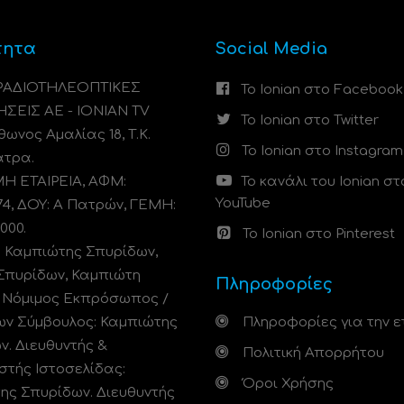
τητα
Social Media
 ΡΑΔΙΟΤΗΛΕΟΠΤΙΚΕΣ
Το Ionian στο Facebook
ΗΣΕΙΣ ΑΕ - IONIAN TV
Το Ionian στο Twitter
ωνος Αμαλίας 18, Τ.Κ.
Το Ionian στο Instagram
άτρα.
 ΕΤΑΙΡΕΙΑ, ΑΦΜ:
Το κανάλι του Ionian στ
YouTube
74, ΔΟΥ: A Πατρών, ΓΕΜΗ:
000.
Το Ionian στο Pinterest
: Καμπιώτης Σπυρίδων,
Σπυρίδων, Καμπιώτη
Πληροφορίες
. Νόμιμος Εκπρόσωπος /
ων Σύμβουλος: Καμπιώτης
Πληροφορίες για την ε
ν. Διευθυντής &
Πολιτική Απορρήτου
στής Ιστοσελίδας:
Όροι Χρήσης
ης Σπυρίδων. Διευθυντής