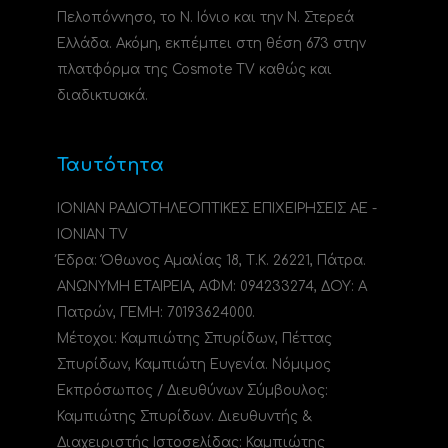
Πελοπόννησο, το N. Ιόνιο και την Ν. Στερεά
Ελλάδα. Ακόμη, εκπέμπει στη θέση 673 στην
πλατφόρμα της Cosmote TV καθώς και
διαδικτυακά.
Ταυτότητα
ΙΟΝΙΑΝ ΡΑΔΙΟΤΗΛΕΟΠΤΙΚΕΣ ΕΠΙΧΕΙΡΗΣΕΙΣ ΑΕ -
IONIAN TV
Έδρα: Όθωνος Αμαλίας 18, Τ.Κ. 26221, Πάτρα.
ΑΝΩΝΥΜΗ ΕΤΑΙΡΕΙΑ, ΑΦΜ: 094233274, ΔΟΥ: A
Πατρών, ΓΕΜΗ: 70193624000.
Μέτοχοι: Καμπιώτης Σπυρίδων, Πέττας
Σπυρίδων, Καμπιώτη Ευγενία. Νόμιμος
Εκπρόσωπος / Διευθύνων Σύμβουλος:
Καμπιώτης Σπυρίδων. Διευθυντής &
Διαχειριστής Ιστοσελίδας: Καμπιώτης