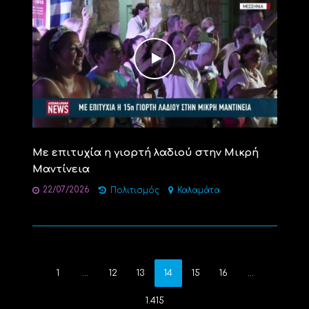
Με επιτυχία η γιορτή λαδιού στην Μικρή
Μαντίνεια
22/07/2026
Πολιτισμός
Καλαμάτα
1
…
12
13
14
15
16
…
1.415