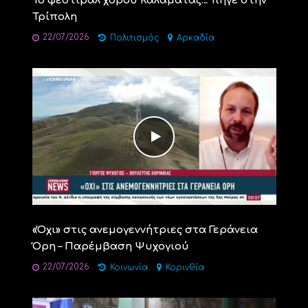
Το φεστιβάλ χορού Καλαμάτας… πήγε στην
Τρίπολη
22/07/2026
Πολιτισμός
Αρκαδία
«Όχι» στις ανεμογεννήτριες στα Γεράνεια
Όρη – Παρέμβαση Ψυχογιού
22/07/2026
Κοινωνία
Κορινθία