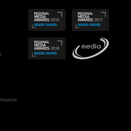
ο
ταιρεία