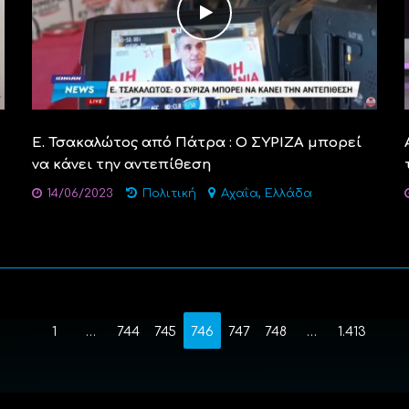
Ε. Τσακαλώτος από Πάτρα : O ΣΥΡΙΖΑ μπορεί
να κάνει την αντεπίθεση
,
14/06/2023
Πολιτική
Αχαΐα
Ελλάδα
1
…
744
745
746
747
748
…
1.413