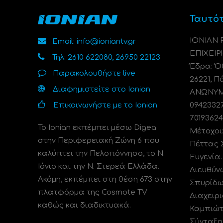
Ταυτό
ΙΟΝΙΑΝ
Email: info@ioniantv.gr
ΕΠΙΧΕΙΡ
Τηλ: 2610 622080, 26950 22123
Έδρα: Όθ
Παρακολουθήστε live
26221, Π
Διαφημιστείτε στο Ionian
ΑΝΩΝΥΜΗ
Επικοινωνήστε με το Ionian
0942332
70193624
Το Ionian εκπέμπει μέσω Digea
Μέτοχοι
στην Περιφερειακή Ζώνη 6 που
Πέττας 
καλύπτει την Πελοπόννησο, το N.
Ευγενία
Ιόνιο και την Ν. Στερεά Ελλάδα.
Διευθύν
Ακόμη, εκπέμπει στη θέση 673 στην
Σπυρίδω
πλατφόρμα της Cosmote TV
Διαχειρι
καθώς και διαδικτυακά.
Καμπιώτ
Σύνταξη