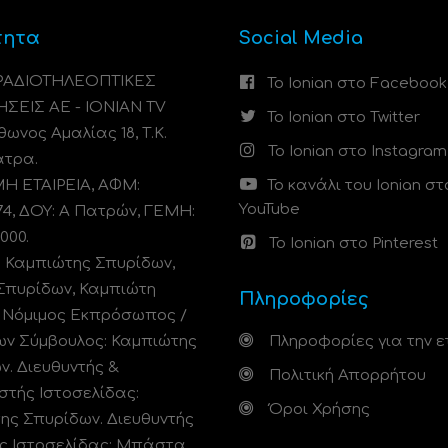
τητα
Social Media
 ΡΑΔΙΟΤΗΛΕΟΠΤΙΚΕΣ
Το Ionian στο Facebook
ΗΣΕΙΣ ΑΕ - IONIAN TV
Το Ionian στο Twitter
ωνος Αμαλίας 18, Τ.Κ.
Το Ionian στο Instagram
άτρα.
 ΕΤΑΙΡΕΙΑ, ΑΦΜ:
Το κανάλι του Ionian στ
YouTube
74, ΔΟΥ: A Πατρών, ΓΕΜΗ:
000.
Το Ionian στο Pinterest
: Καμπιώτης Σπυρίδων,
Σπυρίδων, Καμπιώτη
Πληροφορίες
. Νόμιμος Εκπρόσωπος /
ων Σύμβουλος: Καμπιώτης
Πληροφορίες για την ε
ν. Διευθυντής &
Πολιτική Απορρήτου
στής Ιστοσελίδας:
Όροι Χρήσης
ης Σπυρίδων. Διευθυντής
ς Ιστοσελίδας: Μπάστα