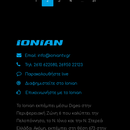
1
2
3
4
…
51
Email: info@ioniantv.gr
Τηλ: 2610 622080, 26950 22123
Παρακολουθήστε live
Διαφημιστείτε στο Ionian
Επικοινωνήστε με το Ionian
Το Ionian εκπέμπει μέσω Digea στην
Περιφερειακή Ζώνη 6 που καλύπτει την
Πελοπόννησο, το N. Ιόνιο και την Ν. Στερεά
Ελλάδα. Ακόμη, εκπέμπει στη θέση 673 στην