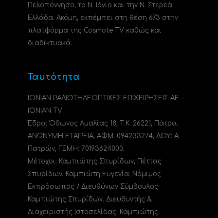
Πελοπόννησο, το N. Ιόνιο και την Ν. Στερεά
Ελλάδα. Ακόμη, εκπέμπει στη θέση 673 στην
πλατφόρμα της Cosmote TV καθώς και
διαδικτυακά.
Ταυτότητα
ΙΟΝΙΑΝ ΡΑΔΙΟΤΗΛΕΟΠΤΙΚΕΣ ΕΠΙΧΕΙΡΗΣΕΙΣ ΑΕ -
IONIAN TV
Έδρα: Όθωνος Αμαλίας 18, Τ.Κ. 26221, Πάτρα.
ΑΝΩΝΥΜΗ ΕΤΑΙΡΕΙΑ, ΑΦΜ: 094233274, ΔΟΥ: A
Πατρών, ΓΕΜΗ: 70193624000.
Μέτοχοι: Καμπιώτης Σπυρίδων, Πέττας
Σπυρίδων, Καμπιώτη Ευγενία. Νόμιμος
Εκπρόσωπος / Διευθύνων Σύμβουλος:
Καμπιώτης Σπυρίδων. Διευθυντής &
Διαχειριστής Ιστοσελίδας: Καμπιώτης