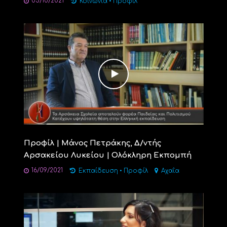
05/10/2021
Κοινωνία
•
Προφίλ
Προφίλ | Μάνος Πετράκης, Δ/ντής
Αρσακείου Λυκείου | Ολόκληρη Εκπομπή
16/09/2021
Εκπαίδευση
•
Προφίλ
Αχαΐα