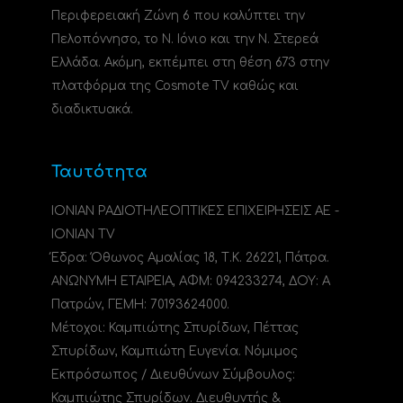
Περιφερειακή Ζώνη 6 που καλύπτει την
Πελοπόννησο, το N. Ιόνιο και την Ν. Στερεά
Ελλάδα. Ακόμη, εκπέμπει στη θέση 673 στην
πλατφόρμα της Cosmote TV καθώς και
διαδικτυακά.
Ταυτότητα
ΙΟΝΙΑΝ ΡΑΔΙΟΤΗΛΕΟΠΤΙΚΕΣ ΕΠΙΧΕΙΡΗΣΕΙΣ ΑΕ -
IONIAN TV
Έδρα: Όθωνος Αμαλίας 18, Τ.Κ. 26221, Πάτρα.
ΑΝΩΝΥΜΗ ΕΤΑΙΡΕΙΑ, ΑΦΜ: 094233274, ΔΟΥ: A
Πατρών, ΓΕΜΗ: 70193624000.
Μέτοχοι: Καμπιώτης Σπυρίδων, Πέττας
Σπυρίδων, Καμπιώτη Ευγενία. Νόμιμος
Εκπρόσωπος / Διευθύνων Σύμβουλος:
Καμπιώτης Σπυρίδων. Διευθυντής &