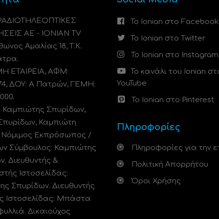
 ΡΑΔΙΟΤΗΛΕΟΠΤΙΚΕΣ
Το Ionian στο Facebook
ΗΣΕΙΣ ΑΕ - IONIAN TV
Το Ionian στο Twitter
ωνος Αμαλίας 18, Τ.Κ.
Το Ionian στο Instagram
άτρα.
 ΕΤΑΙΡΕΙΑ, ΑΦΜ:
Το κανάλι του Ionian στ
YouTube
74, ΔΟΥ: A Πατρών, ΓΕΜΗ:
000.
Το Ionian στο Pinterest
: Καμπιώτης Σπυρίδων,
Σπυρίδων, Καμπιώτη
Πληροφορίες
. Νόμιμος Εκπρόσωπος /
ων Σύμβουλος: Καμπιώτης
Πληροφορίες για την ε
ν. Διευθυντής &
Πολιτική Απορρήτου
στής Ιστοσελίδας:
Όροι Χρήσης
ης Σπυρίδων. Διευθυντής
ς Ιστοσελίδας: Μπάστα
φυλλιά. Δικαιούχος