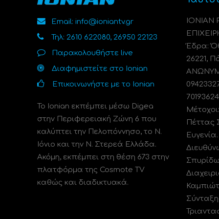
ΙΟΝΙΑΝ
Email: info@ioniantv.gr
ΕΠΙΧΕΙΡ
Τηλ: 2610 622080, 26950 22123
Έδρα: Όθ
Παρακολουθήστε live
26221, Π
Διαφημιστείτε στο Ionian
ΑΝΩΝΥΜΗ
Επικοινωνήστε με το Ionian
0942332
70193624
Το Ionian εκπέμπει μέσω Digea
Μέτοχοι
στην Περιφερειακή Ζώνη 6 που
Πέττας 
καλύπτει την Πελοπόννησο, το N.
Ευγενία
Ιόνιο και την Ν. Στερεά Ελλάδα.
Διευθύν
Ακόμη, εκπέμπει στη θέση 673 στην
Σπυρίδω
πλατφόρμα της Cosmote TV
Διαχειρι
καθώς και διαδικτυακά.
Καμπιώτ
Σύνταξη
Τριαντα