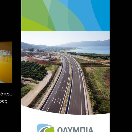
τόπου
φες