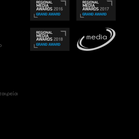
ο
ταιρεία