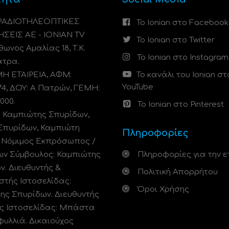
 ΡΑΔΙΟΤΗΛΕΟΠΤΙΚΕΣ
Το Ionian στο Facebook
ΗΣΕΙΣ ΑΕ - IONIAN TV
Το Ionian στο Twitter
ωνος Αμαλίας 18, Τ.Κ.
Το Ionian στο Instagram
άτρα.
 ΕΤΑΙΡΕΙΑ, ΑΦΜ:
Το κανάλι του Ionian στ
YouTube
74, ΔΟΥ: A Πατρών, ΓΕΜΗ:
000.
Το Ionian στο Pinterest
: Καμπιώτης Σπυρίδων,
Σπυρίδων, Καμπιώτη
Πληροφορίες
. Νόμιμος Εκπρόσωπος /
ων Σύμβουλος: Καμπιώτης
Πληροφορίες για την ε
ν. Διευθυντής &
Πολιτική Απορρήτου
στής Ιστοσελίδας:
Όροι Χρήσης
ης Σπυρίδων. Διευθυντής
ς Ιστοσελίδας: Μπάστα
φυλλιά. Δικαιούχος