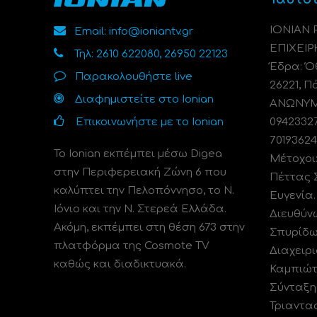
ΙΟΝΙΑΝ
Email: info@ioniantv.gr
ΕΠΙΧΕΙΡ
Τηλ: 2610 622080, 26950 22123
Έδρα: Όθ
Παρακολουθήστε live
26221, Π
Διαφημιστείτε στο Ionian
ΑΝΩΝΥΜΗ
Επικοινωνήστε με το Ionian
0942332
70193624
Το Ionian εκπέμπει μέσω Digea
Μέτοχοι
στην Περιφερειακή Ζώνη 6 που
Πέττας 
καλύπτει την Πελοπόννησο, το N.
Ευγενία
Ιόνιο και την Ν. Στερεά Ελλάδα.
Διευθύν
Ακόμη, εκπέμπει στη θέση 673 στην
Σπυρίδω
πλατφόρμα της Cosmote TV
Διαχειρι
καθώς και διαδικτυακά.
Καμπιώτ
Σύνταξη
Τριαντα