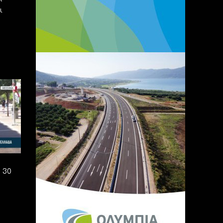
ι
 30