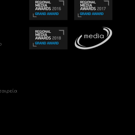
ο
ταιρεία