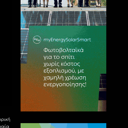
ορική
χαία