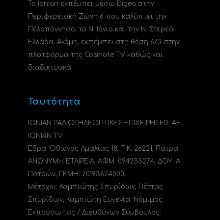
Το Ionian εκπέμπει μέσω Digea στην
Περιφερειακή Ζώνη 6 που καλύπτει την
Πελοπόννησο, το N. Ιόνιο και την Ν. Στερεά
Ελλάδα. Ακόμη, εκπέμπει στη θέση 673 στην
πλατφόρμα της Cosmote TV καθώς και
διαδικτυακά.
Ταυτότητα
ΙΟΝΙΑΝ ΡΑΔΙΟΤΗΛΕΟΠΤΙΚΕΣ ΕΠΙΧΕΙΡΗΣΕΙΣ ΑΕ -
IONIAN TV
Έδρα: Όθωνος Αμαλίας 18, Τ.Κ. 26221, Πάτρα.
ΑΝΩΝΥΜΗ ΕΤΑΙΡΕΙΑ, ΑΦΜ: 094233274, ΔΟΥ: A
Πατρών, ΓΕΜΗ: 70193624000.
Μέτοχοι: Καμπιώτης Σπυρίδων, Πέττας
Σπυρίδων, Καμπιώτη Ευγενία. Νόμιμος
Εκπρόσωπος / Διευθύνων Σύμβουλος: