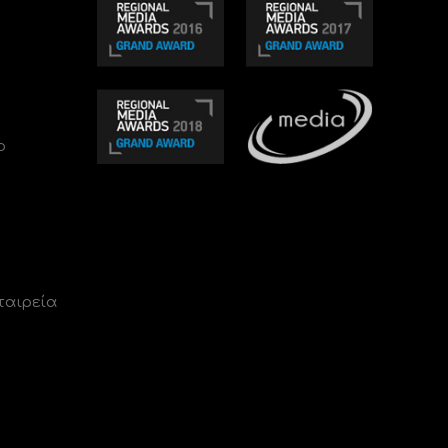
ο
ταιρεία