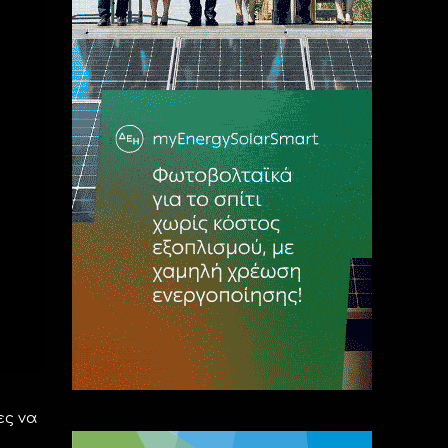
ες να