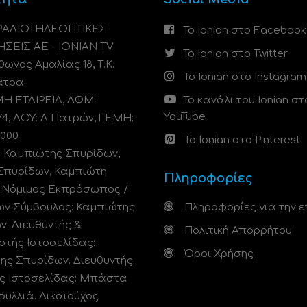
 ΡΑΔΙΟΤΗΛΕΟΠΤΙΚΕΣ
Το Ionian στο Facebook
ΗΣΕΙΣ ΑΕ - IONIAN TV
Το Ionian στο Twitter
ωνος Αμαλίας 18, Τ.Κ.
Το Ionian στο Instagram
άτρα.
 ΕΤΑΙΡΕΙΑ, ΑΦΜ:
Το κανάλι του Ionian στ
YouTube
74, ΔΟΥ: A Πατρών, ΓΕΜΗ:
000.
Το Ionian στο Pinterest
: Καμπιώτης Σπυρίδων,
Σπυρίδων, Καμπιώτη
Πληροφορίες
. Νόμιμος Εκπρόσωπος /
ων Σύμβουλος: Καμπιώτης
Πληροφορίες για την ε
ν. Διευθυντής &
Πολιτική Απορρήτου
στής Ιστοσελίδας:
Όροι Χρήσης
ης Σπυρίδων. Διευθυντής
ς Ιστοσελίδας: Μπάστα
φυλλιά. Δικαιούχος