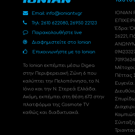
ΙΟΝΙΑΝ
Email: info@ioniantv.gr
ΕΠΙΧΕΙΡ
Τηλ: 2610 622080, 26950 22123
Έδρα: Όθ
Παρακολουθήστε live
26221, Π
Διαφημιστείτε στο Ionian
ΑΝΩΝΥΜΗ
Επικοινωνήστε με το Ionian
0942332
70193624
Το Ionian εκπέμπει μέσω Digea
Μέτοχοι
στην Περιφερειακή Ζώνη 6 που
Πέττας 
καλύπτει την Πελοπόννησο, το N.
Ευγενία
Ιόνιο και την Ν. Στερεά Ελλάδα.
Διευθύν
Ακόμη, εκπέμπει στη θέση 673 στην
Σπυρίδω
πλατφόρμα της Cosmote TV
Διαχειρι
καθώς και διαδικτυακά.
Καμπιώτ
Σύνταξη
Τριαντα