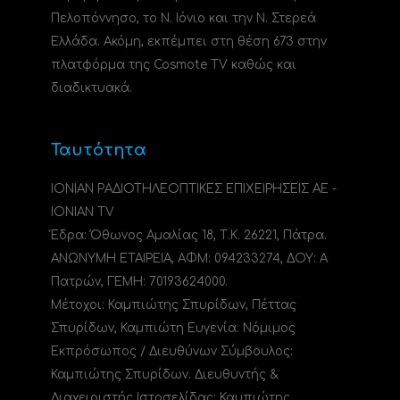
Πελοπόννησο, το N. Ιόνιο και την Ν. Στερεά
Ελλάδα. Ακόμη, εκπέμπει στη θέση 673 στην
πλατφόρμα της Cosmote TV καθώς και
διαδικτυακά.
Ταυτότητα
ΙΟΝΙΑΝ ΡΑΔΙΟΤΗΛΕΟΠΤΙΚΕΣ ΕΠΙΧΕΙΡΗΣΕΙΣ ΑΕ -
IONIAN TV
Έδρα: Όθωνος Αμαλίας 18, Τ.Κ. 26221, Πάτρα.
ΑΝΩΝΥΜΗ ΕΤΑΙΡΕΙΑ, ΑΦΜ: 094233274, ΔΟΥ: A
Πατρών, ΓΕΜΗ: 70193624000.
Μέτοχοι: Καμπιώτης Σπυρίδων, Πέττας
Σπυρίδων, Καμπιώτη Ευγενία. Νόμιμος
Εκπρόσωπος / Διευθύνων Σύμβουλος:
Καμπιώτης Σπυρίδων. Διευθυντής &
Διαχειριστής Ιστοσελίδας: Καμπιώτης