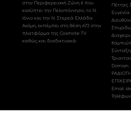
στην Περιφερειακή Ζώνη 6 που
Πέττας 
καλύπτει την Πελοπόννησο, το N.
Ευγενία
Ιόνιο και την Ν. Στερεά Ελλάδα.
Διευθύν
Ακόμη, εκπέμπει στη θέση 673 στην
Σπυρίδω
πλατφόρμα της Cosmote TV
Διαχειρι
καθώς και διαδικτυακά.
Καμπιώτ
Σύνταξη
Τριαντα
Domain:
ΡΑΔΙΟΤ
ΕΠΙΧΕΙΡ
Email: s
Τηλέφωνο
Τηλεοπτικό κανάλι Ionian TV - Η Τηλεόραση της Δυτ