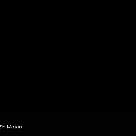
21η Μαΐου