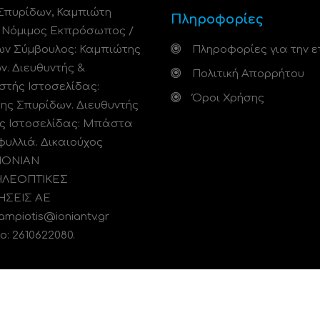
Σπυρίδων, Καμπιώτη
Πληροφορίες
. Νόμιμος Εκπρόσωπος /
ων Σύμβουλος: Καμπιώτης
Πληροφορίες για την ε
ν. Διευθυντής &
Πολιτική Απορρήτου
στής Ιστοσελίδας:
Όροι Χρήσης
ης Σπυρίδων. Διευθυντής
ς Ιστοσελίδας: Μπάστα
φυλλιά. Δικαιούχος
 ΙΟΝΙΑΝ
ΗΛΕΟΠΤΙΚΕΣ
ΗΣΕΙΣ ΑΕ
kampiotis@ioniantv.gr
: 2610622080.
ικής Ελλάδας
. Ενημέρωση, Άποψη, Ψυχαγωγία.