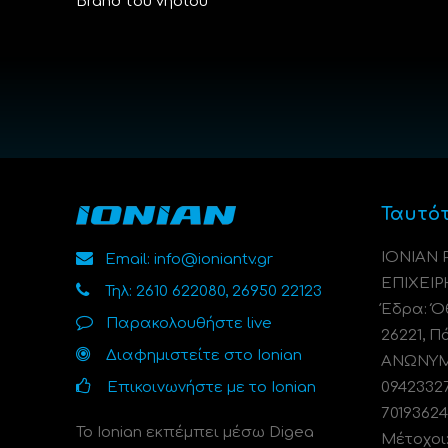
Brand του νησιού
Ταυτό
ΙΟΝΙΑΝ
Email: info@ioniantv.gr
ΕΠΙΧΕΙΡ
Τηλ: 2610 622080, 26950 22123
Έδρα: Όθ
Παρακολουθήστε live
26221, Π
Διαφημιστείτε στο Ionian
ΑΝΩΝΥΜΗ
Επικοινωνήστε με το Ionian
0942332
70193624
Το Ionian εκπέμπει μέσω Digea
Μέτοχοι