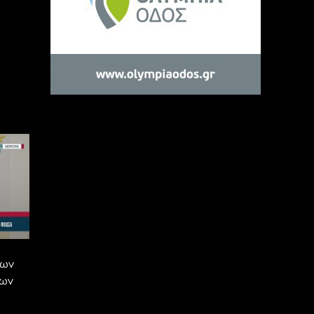
των
των