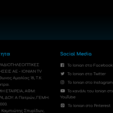
τητα
Social Media
 ΡΑΔΙΟΤΗΛΕΟΠΤΙΚΕΣ
Το Ionian στο Facebook
ΗΣΕΙΣ ΑΕ - IONIAN TV
Το Ionian στο Twitter
ωνος Αμαλίας 18, Τ.Κ.
Το Ionian στο Instagram
άτρα.
 ΕΤΑΙΡΕΙΑ, ΑΦΜ:
Το κανάλι του Ionian στ
YouTube
74, ΔΟΥ: A Πατρών, ΓΕΜΗ:
000.
Το Ionian στο Pinterest
: Καμπιώτης Σπυρίδων,