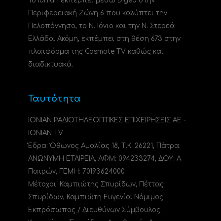
Το Ionian εκπέμπει μέσω Digea στην
Περιφερειακή Ζώνη 6 που καλύπτει την
Πελοπόννησο, το N. Ιόνιο και την Ν. Στερεά
Ελλάδα. Ακόμη, εκπέμπει στη θέση 673 στην
πλατφόρμα της Cosmote TV καθώς και
διαδικτυακά.
Ταυτότητα
ΙΟΝΙΑΝ ΡΑΔΙΟΤΗΛΕΟΠΤΙΚΕΣ ΕΠΙΧΕΙΡΗΣΕΙΣ ΑΕ -
IONIAN TV
Έδρα: Όθωνος Αμαλίας 18, Τ.Κ. 26221, Πάτρα.
ΑΝΩΝΥΜΗ ΕΤΑΙΡΕΙΑ, ΑΦΜ: 094233274, ΔΟΥ: A
Πατρών, ΓΕΜΗ: 70193624000.
Μέτοχοι: Καμπιώτης Σπυρίδων, Πέττας
Σπυρίδων, Καμπιώτη Ευγενία. Νόμιμος
Εκπρόσωπος / Διευθύνων Σύμβουλος: