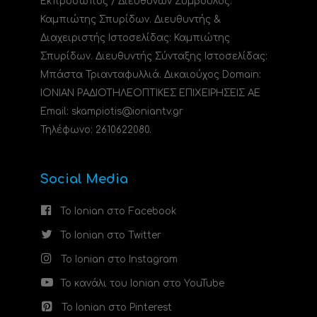
Εκπρόσωπος / Διευθύνων Σύμβουλος:
Καμπιώτης Σπυρίδων. Διευθυντής &
Διαχειριστής Ιστοσελίδας: Καμπιώτης
Σπυρίδων. Διευθυντής Σύνταξης Ιστοσελίδας:
Μπάστα Τριανταφυλλιά. Δικαιούχος Domain:
ΙΟΝΙΑΝ ΡΑΔΙΟΤΗΛΕΟΠΤΙΚΕΣ ΕΠΙΧΕΙΡΗΣΕΙΣ ΑΕ
Email: skampiotis@ioniantv.gr
Τηλέφωνο: 2610622080.
Social Media
Το Ionian στο Facebook
Το Ionian στο Twitter
Το Ionian στο Instagram
Το κανάλι του Ionian στο YouTube
Το Ionian στο Pinterest