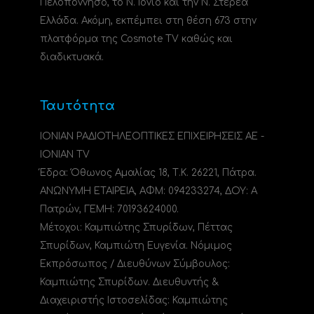
Πελοπόννησο, το N. Ιόνιο και την Ν. Στερεά
Ελλάδα. Ακόμη, εκπέμπει στη θέση 673 στην
πλατφόρμα της Cosmote TV καθώς και
διαδικτυακά.
Ταυτότητα
ΙΟΝΙΑΝ ΡΑΔΙΟΤΗΛΕΟΠΤΙΚΕΣ ΕΠΙΧΕΙΡΗΣΕΙΣ ΑΕ -
IONIAN TV
Έδρα: Όθωνος Αμαλίας 18, Τ.Κ. 26221, Πάτρα.
ΑΝΩΝΥΜΗ ΕΤΑΙΡΕΙΑ, ΑΦΜ: 094233274, ΔΟΥ: A
Πατρών, ΓΕΜΗ: 70193624000.
Μέτοχοι: Καμπιώτης Σπυρίδων, Πέττας
Σπυρίδων, Καμπιώτη Ευγενία. Νόμιμος
Εκπρόσωπος / Διευθύνων Σύμβουλος:
Καμπιώτης Σπυρίδων. Διευθυντής &
Διαχειριστής Ιστοσελίδας: Καμπιώτης